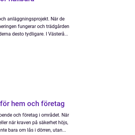
och anläggningsprojekt. När de
äneringen fungerar och trädgården
derna desto tydligare. I Västerå...
g säkerhet för hem och företag
boende och företag i området. När
eller när kraven på säkerhet höjs,
te bara om lås i dörren, utan...