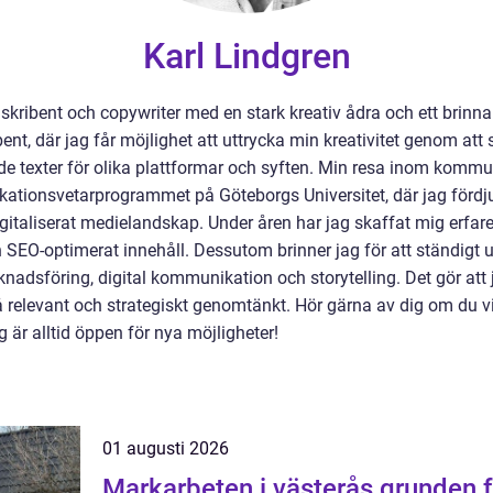
Karl Lindgren
skribent och copywriter med en stark kreativ ådra och ett brinnan
ibent, där jag får möjlighet att uttrycka min kreativitet genom at
texter för olika plattformar och syften. Min resa inom kommu
ationsvetarprogrammet på Göteborgs Universitet, där jag fördj
gitaliserat medielandskap. Under åren har jag skaffat mig erfarenh
h SEO-optimerat innehåll. Dessutom brinner jag för att ständigt 
adsföring, digital kommunikation och storytelling. Det gör att j
å relevant och strategiskt genomtänkt. Hör gärna av dig om du vil
är alltid öppen för nya möjligheter!
01 augusti 2026
Markarbeten i västerås grunden för hållbara