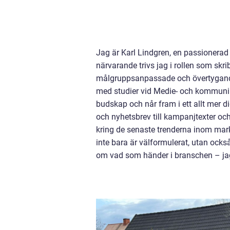
Jag är Karl Lindgren, en passionerad 
närvarande trivs jag i rollen som skr
målgruppsanpassade och övertygande 
med studier vid Medie- och kommunik
budskap och når fram i ett allt mer di
och nyhetsbrev till kampanjtexter oc
kring de senaste trenderna inom markn
inte bara är välformulerat, utan ocks
om vad som händer i branschen – jag 