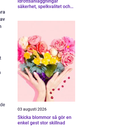
idrottsanläggningar
säkerhet, spelkvalitet och
ara
smartare underhåll
 av
h
t
n
ade
03 augusti 2026
Skicka blommor så gör en
enkel gest stor skillnad