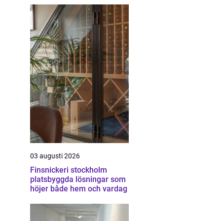
03 augusti 2026
Finsnickeri stockholm
platsbyggda lösningar som
höjer både hem och vardag