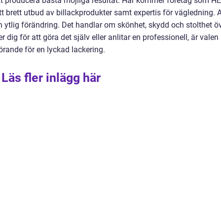
att producera bästa möjliga resultat. Här kommer företag som H
tt brett utbud av billackprodukter samt expertis för vägledning. A
en ytlig förändring. Det handlar om skönhet, skydd och stolthet ö
g för att göra det själv eller anlitar en professionell, är valen
rande för en lyckad lackering.
Läs fler inlägg här