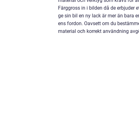
material och verktyg som krävs för 
Färggross in i bilden då de erbjuder e
ge sin bil en ny lack är mer än bara 
ens fordon. Oavsett om du bestämmer di
material och korrekt användning avgö