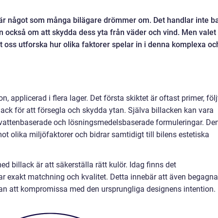
k är något som många bilägare drömmer om. Det handlar inte b
an också om att skydda dess yta från väder och vind. Men valet
åt oss utforska hur olika faktorer spelar in i denna komplexa oc
on, applicerad i flera lager. Det första skiktet är oftast primer, följ
lack för att försegla och skydda ytan. Själva billacken kan vara
ive vattenbaserade och lösningsmedelsbaserade formuleringar. De
 olika miljöfaktorer och bidrar samtidigt till bilens estetiska
 billack är att säkerställa rätt kulör. Idag finns det
ar exakt matchning och kvalitet. Detta innebär att även begagn
utan att kompromissa med den ursprungliga designens intention.