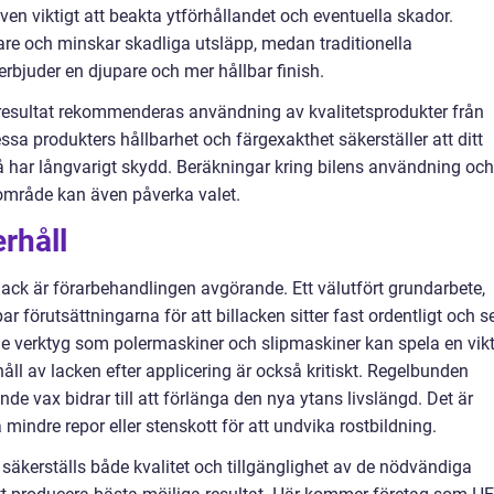
en viktigt att beakta ytförhållandet och eventuella skador.
are och minskar skadliga utsläpp, medan traditionella
rbjuder en djupare och mer hållbar finish.
 resultat rekommenderas användning av kvalitetsprodukter från
a produkters hållbarhet och färgexakthet säkerställer att ditt
så har långvarigt skydd. Beräkningar kring bilens användning och
 område kan även påverka valet.
rhåll
llack är förarbehandlingen avgörande. Ett välutfört grundarbete,
ar förutsättningarna för att billacken sitter fast ordentligt och s
e verktyg som polermaskiner och slipmaskiner kan spela en vikt
åll av lacken efter applicering är också kritiskt. Regelbunden
 vax bidrar till att förlänga den nya ytans livslängd. Det är
mindre repor eller stenskott för att undvika rostbildning.
r säkerställs både kvalitet och tillgänglighet av de nödvändiga