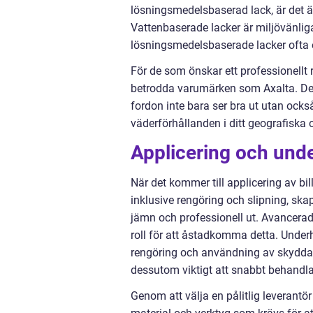
lösningsmedelsbaserad lack, är det äv
Vattenbaserade lacker är miljövänlig
lösningsmedelsbaserade lacker ofta e
För de som önskar ett professionellt
betrodda varumärken som Axalta. Dess
fordon inte bara ser bra ut utan ock
väderförhållanden i ditt geografiska
Applicering och unde
När det kommer till applicering av bi
inklusive rengöring och slipning, skap
jämn och professionell ut. Avancerad
roll för att åstadkomma detta. Underh
rengöring och användning av skyddande
dessutom viktigt att snabbt behandla 
Genom att välja en pålitlig leverantö