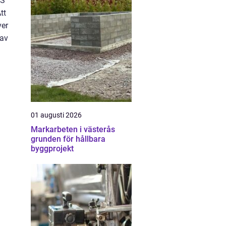
ES
tt
ver
 av
01 augusti 2026
Markarbeten i västerås
grunden för hållbara
byggprojekt