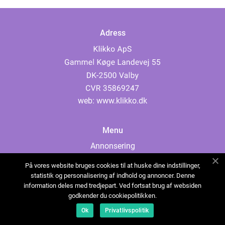
Adress
web:
www.klikko.dk
Menu
Annonsering
Om oss
På vores website bruges cookies til at huske dine indstillinger,
Cookies
statistik og personalisering af indhold og annoncer. Denne
information deles med tredjepart. Ved fortsat brug af websiden
Kontakta oss
godkender du cookiepolitikken.
Sitemap
Ok
Privatlivspolitik