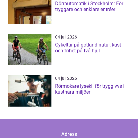
Dörrautomatik i Stockholm: För
tryggare och enklare entréer
04 juli 2026
Cykeltur på gotland natur, kust
och frihet på två hjul
04 juli 2026
Rörmokare lysekil för trygg vvs i
kustnära miljöer
Adress