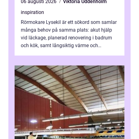
06 augusti 2026
Viktoria Uddenholm
inspiration
Rörmokare Lysekil är ett sökord som samlar
många behov på samma plats: akut hjälp
vid läckage, planerad renovering i badrum
och kök, samt långsiktig värme och
vattenförsörjning i ett utsatt kustklimat...