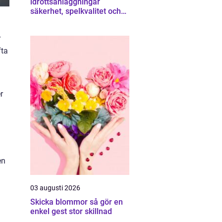
idrottsanläggningar
säkerhet, spelkvalitet och
smartare underhåll
r
fta
r
en
03 augusti 2026
Skicka blommor så gör en
enkel gest stor skillnad