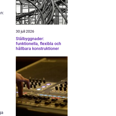
an:
30 juli 2026
Stålbyggnader:
funktionella, flexibla och
hållbara konstruktioner
ga