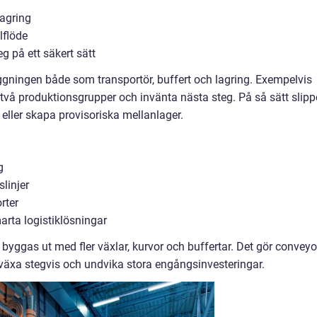
lagring
lflöde
 på ett säkert sätt
gningen både som transportör, buffert och lagring. Exempelvis
vå produktionsgrupper och invänta nästa steg. På så sätt slipp
 eller skapa provisoriska mellanlager.
g
linjer
rter
rta logistiklösningar
yggas ut med fler växlar, kurvor och buffertar. Det gör conveyo
l växa stegvis och undvika stora engångsinvesteringar.