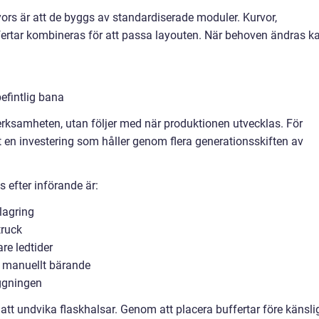
rs är att de byggs av standardiserade moduler. Kurvor,
uffertar kombineras för att passa layouten. När behoven ändras k
efintlig bana
verksamheten, utan följer med när produktionen utvecklas. För
en investering som håller genom flera generationsskiften av
 efter införande är:
 lagring
truck
re ledtider
e manuellt bärande
äggningen
 att undvika flaskhalsar. Genom att placera buffertar före känsli