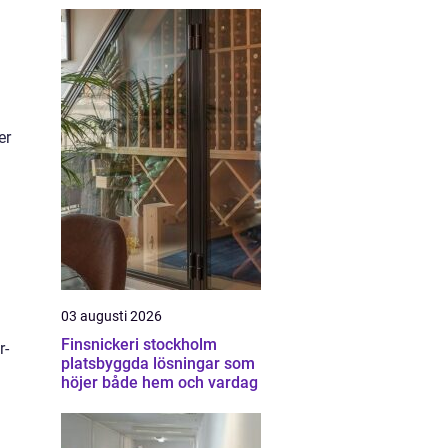
er
03 augusti 2026
Finsnickeri stockholm
r-
platsbyggda lösningar som
höjer både hem och vardag