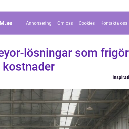
M.
se
Annonsering
Om oss
Cookies
Kontakta oss
eyor-lösningar som frigör
r kostnader
inspirat