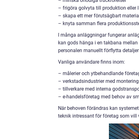
– minska onödiga truckrörelser
– frigöra golvyta till produktion eller 
– skapa ett mer förutsägbart materia
– knyta samman flera produktionssteg
I många anläggningar fungerar anläg
kan gods hänga i en takbana mellan t
personalen manuellt förflytta detaljer
Vanliga användare finns inom:
– målerier och ytbehandlande företa
– verkstadsindustrier med monterings
– tillverkare med interna godstranspo
– e-handelsföretag med behov av sma
När behoven förändras kan systemet b
teknik intressant för företag som vil