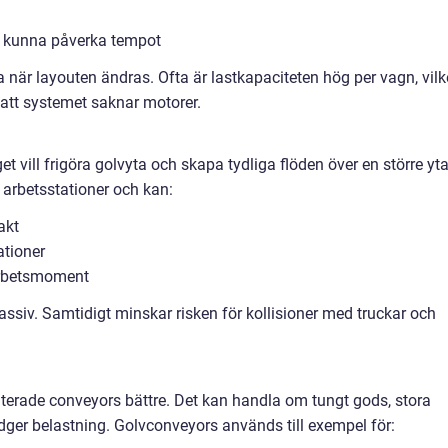
r kunna påverka tempot
 när layouten ändras. Ofta är lastkapaciteten hög per vagn, vilk
s att systemet saknar motorer.
 vill frigöra golvyta och skapa tydliga flöden över en större yta
arbetsstationer och kan:
akt
ationer
 arbetsmoment
n passiv. Samtidigt minskar risken för kollisioner med truckar och
terade conveyors bättre. Det kan handla om tungt gods, stora
medger belastning. Golvconveyors används till exempel för: