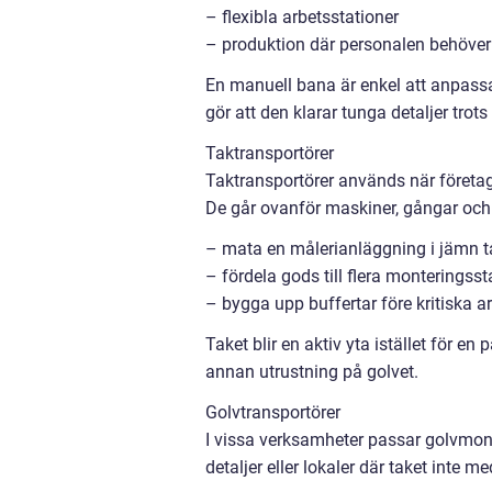
– flexibla arbetsstationer
– produktion där personalen behöve
En manuell bana är enkel att anpassa
gör att den klarar tunga detaljer trot
Taktransportörer
Taktransportörer används när företaget
De går ovanför maskiner, gångar och 
– mata en målerianläggning i jämn t
– fördela gods till flera monteringsst
– bygga upp buffertar före kritiska
Taket blir en aktiv yta istället för e
annan utrustning på golvet.
Golvtransportörer
I vissa verksamheter passar golvmon
detaljer eller lokaler där taket inte 