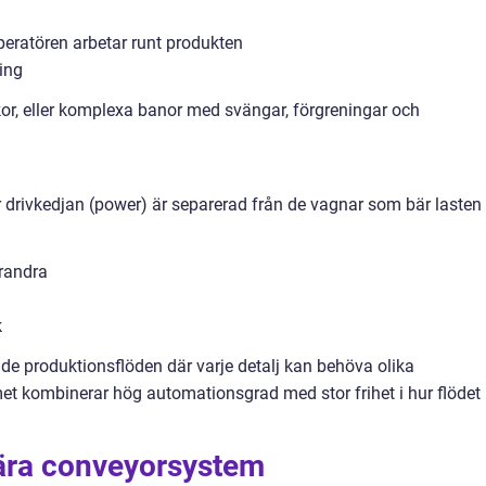
eratören arbetar runt produkten
ing
or, eller komplexa banor med svängar, förgreningar och
är drivkedjan (power) är separerad från de vagnar som bär lasten
randra
k
de produktionsflöden där varje detalj kan behöva olika
temet kombinerar hög automationsgrad med stor frihet i hur flödet
ära conveyorsystem