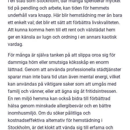
I en stad som Stockholm, där många spenderar mycket
tid på pendling och arbete, kan tiden för hemmets
underhåll vara knapp. Här blir hemstädning mer än bara
ett enkelt val; det blir ett sätt att förbättra livskvaliteten.
Att kunna komma hem till ett rent och välstädat hem
ger en känsla av lugn och ordning i en annars kaotisk
vardag.
För många är själva tanken på att slippa oroa sig för
dammiga hörn eller smutsiga köksskåp en enorm
lättnad. Genom att använda professionella städtjänster
sparar man inte bara tid utan även mental energi, vilket
kan användas på viktigare saker som att umgås med
familj och vänner, eller att ägna sig åt fritidsintressen.
En ren miljö hemma kan också bidra till förbättrad
hälsa genom minskade allergibesvär och en bättre
inomhusmiljö. Om du söker pålitliga och
kostnadseffektiva alternativ för hemstädning i
Stockholm, är det klokt att vända sig till erfarna och