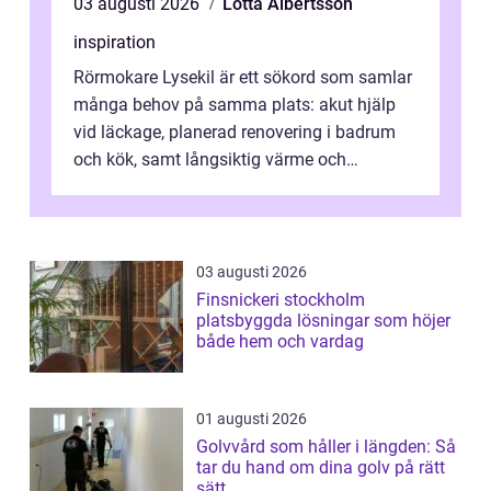
03 augusti 2026
Lotta Albertsson
inspiration
Rörmokare Lysekil är ett sökord som samlar
många behov på samma plats: akut hjälp
vid läckage, planerad renovering i badrum
och kök, samt långsiktig värme och
vattenförsörjning i ett utsatt kustklimat...
03 augusti 2026
Finsnickeri stockholm
platsbyggda lösningar som höjer
både hem och vardag
01 augusti 2026
Golvvård som håller i längden: Så
tar du hand om dina golv på rätt
sätt