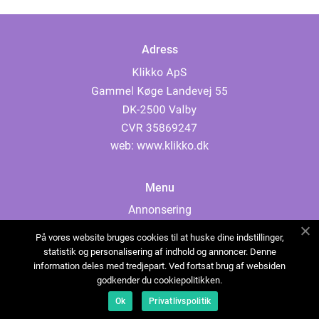
Adress
web:
www.klikko.dk
Menu
Annonsering
Om oss
På vores website bruges cookies til at huske dine indstillinger,
Cookies
statistik og personalisering af indhold og annoncer. Denne
information deles med tredjepart. Ved fortsat brug af websiden
Kontakta oss
godkender du cookiepolitikken.
Sitemap
Ok
Privatlivspolitik