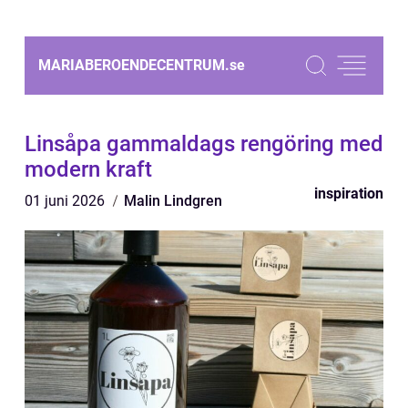
MARIABEROENDECENTRUM.
se
Linsåpa gammaldags rengöring med
modern kraft
inspiration
01 juni 2026
Malin Lindgren