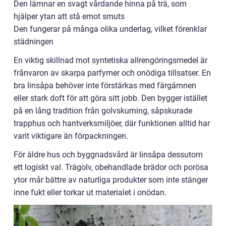
Den lämnar en svagt vårdande hinna på trä, som
hjälper ytan att stå emot smuts
Den fungerar på många olika underlag, vilket förenklar
städningen
En viktig skillnad mot syntetiska allrengöringsmedel är
frånvaron av skarpa parfymer och onödiga tillsatser. En
bra linsåpa behöver inte förstärkas med färgämnen
eller stark doft för att göra sitt jobb. Den bygger istället
på en lång tradition från golvskurning, såpskurade
trapphus och hantverksmiljöer, där funktionen alltid har
varit viktigare än förpackningen.
För äldre hus och byggnadsvård är linsåpa dessutom
ett logiskt val. Trägolv, obehandlade brädor och porösa
ytor mår bättre av naturliga produkter som inte stänger
inne fukt eller torkar ut materialet i onödan.