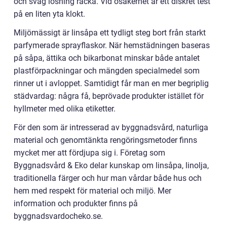
och svag lösning räcka. Vid osäkerhet är ett diskret test
på en liten yta klokt.
Miljömässigt är linsåpa ett tydligt steg bort från starkt
parfymerade sprayflaskor. När hemstädningen baseras
på såpa, ättika och bikarbonat minskar både antalet
plastförpackningar och mängden specialmedel som
rinner ut i avloppet. Samtidigt får man en mer begriplig
städvardag: några få, beprövade produkter istället för
hyllmeter med olika etiketter.
För den som är intresserad av byggnadsvård, naturliga
material och genomtänkta rengöringsmetoder finns
mycket mer att fördjupa sig i. Företag som
Byggnadsvård & Eko delar kunskap om linsåpa, linolja,
traditionella färger och hur man vårdar både hus och
hem med respekt för material och miljö. Mer
information och produkter finns på
byggnadsvardocheko.se.