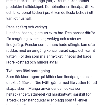
medel räcker till många ytor, vilket minskar antalet
produkter i städskåpet. Kombinationen linsåpa, ättika
och bikarbonat täcker i praktiken de flesta behov i ett
vanligt hushåll.
Penslar, färg och verktyg
Linsåpa löser oljig smuts extra bra. Den passar därför
för rengöring av penslar, verktyg och rester av
linoljefärg. Penslar som annars hade slängts kan ofta
räddas med en omgång koncentrerad såpa och varmt
vatten. För den som målar mycket innebär det både
lägre kostnad och mindre avfall.
Tvätt och fläckborttagning
Som fläckborttagare på kläder kan linsåpa gnidas in
direkt på fläcken före tvätt, gärna med lite vatten för att
skapa skum. Många använder den också som
heltäckande tvättmedel vid maskintvätt, särskilt för
arbetskläder, handdukar eller plagg som tål enkel