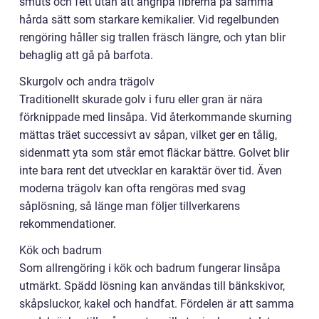
smuts och fett utan att angripa fibrerna på samma
hårda sätt som starkare kemikalier. Vid regelbunden
rengöring håller sig trallen fräsch längre, och ytan blir
behaglig att gå på barfota.
Skurgolv och andra trägolv
Traditionellt skurade golv i furu eller gran är nära
förknippade med linsåpa. Vid återkommande skurning
mättas träet successivt av såpan, vilket ger en tålig,
sidenmatt yta som står emot fläckar bättre. Golvet blir
inte bara rent det utvecklar en karaktär över tid. Även
moderna trägolv kan ofta rengöras med svag
såplösning, så länge man följer tillverkarens
rekommendationer.
Kök och badrum
Som allrengöring i kök och badrum fungerar linsåpa
utmärkt. Spädd lösning kan användas till bänkskivor,
skåpsluckor, kakel och handfat. Fördelen är att samma