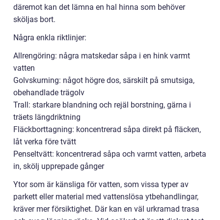
däremot kan det lämna en hal hinna som behöver
sköljas bort.
Några enkla riktlinjer:
Allrengöring: några matskedar såpa i en hink varmt
vatten
Golvskurning: något högre dos, särskilt på smutsiga,
obehandlade trägolv
Trall: starkare blandning och rejäl borstning, gärna i
träets längdriktning
Fläckborttagning: koncentrerad såpa direkt på fläcken,
låt verka före tvätt
Penseltvätt: koncentrerad såpa och varmt vatten, arbeta
in, skölj upprepade gånger
Ytor som är känsliga för vatten, som vissa typer av
parkett eller material med vattenslösa ytbehandlingar,
kräver mer försiktighet. Där kan en väl urkramad trasa