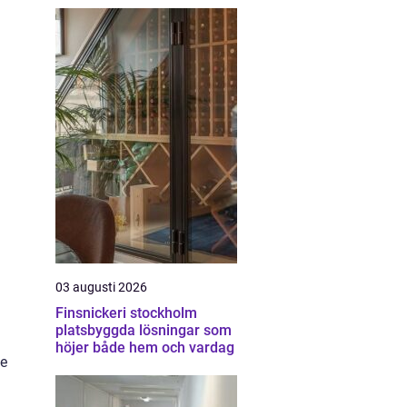
03 augusti 2026
Finsnickeri stockholm
platsbyggda lösningar som
höjer både hem och vardag
te