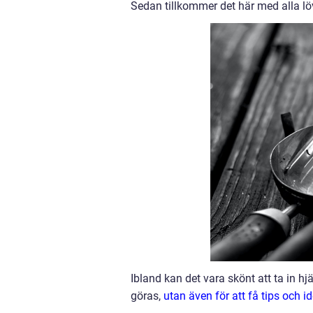
Sedan tillkommer det här med alla lö
Ibland kan det vara skönt att ta in h
göras,
utan även för att få tips och id