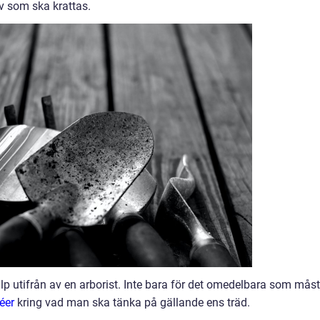
v som ska krattas.
jälp utifrån av en arborist. Inte bara för det omedelbara som mås
éer
kring vad man ska tänka på gällande ens träd.