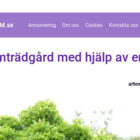
M.
se
Annonsering
Om oss
Cookies
Kontakta oss
mträdgård med hjälp av e
arbor