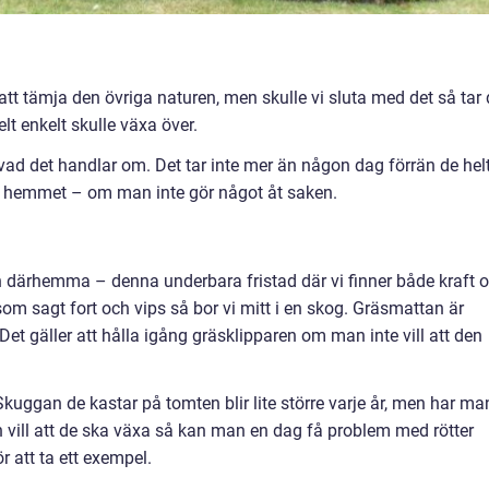
tt tämja den övriga naturen, men skulle vi sluta med det så tar 
elt enkelt skulle växa över.
vad det handlar om. Det tar inte mer än någon dag förrän de hel
 i hemmet – om man inte gör något åt saken.
 därhemma – denna underbara fristad där vi finner både kraft 
som sagt fort och vips så bor vi mitt i en skog. Gräsmattan är
et gäller att hålla igång gräsklipparen om man inte vill att den
uggan de kastar på tomten blir lite större varje år, men har ma
n vill att de ska växa så kan man en dag få problem med rötter
r att ta ett exempel.