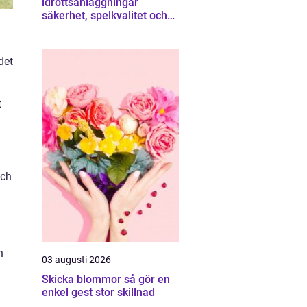
idrottsanläggningar
säkerhet, spelkvalitet och
smartare underhåll
det
t
och
n
03 augusti 2026
Skicka blommor så gör en
enkel gest stor skillnad