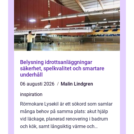
Belysning idrottsanläggningar
säkerhet, spelkvalitet och smartare
underhåll
06 augusti 2026
Malin Lindgren
inspiration
Rörmokare Lysekil är ett sökord som samlar
många behov på samma plats: akut hjälp
vid läckage, planerad renovering i badrum
och kök, samt långsiktig värme och
vattenförsörjning i ett utsatt kustklimat...