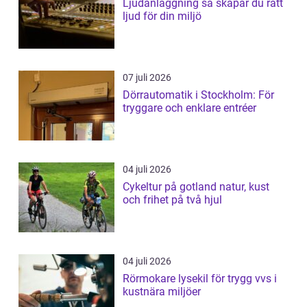
Ljudanläggning så skapar du rätt
ljud för din miljö
07 juli 2026
Dörrautomatik i Stockholm: För
tryggare och enklare entréer
04 juli 2026
Cykeltur på gotland natur, kust
och frihet på två hjul
04 juli 2026
Rörmokare lysekil för trygg vvs i
kustnära miljöer