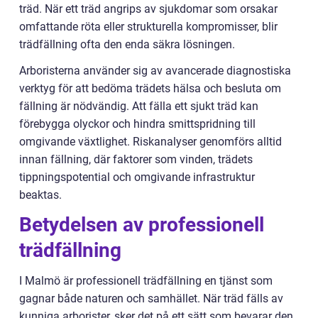
träd. När ett träd angrips av sjukdomar som orsakar
omfattande röta eller strukturella kompromisser, blir
trädfällning ofta den enda säkra lösningen.
Arboristerna använder sig av avancerade diagnostiska
verktyg för att bedöma trädets hälsa och besluta om
fällning är nödvändig. Att fälla ett sjukt träd kan
förebygga olyckor och hindra smittspridning till
omgivande växtlighet. Riskanalyser genomförs alltid
innan fällning, där faktorer som vinden, trädets
tippningspotential och omgivande infrastruktur
beaktas.
Betydelsen av professionell
trädfällning
I Malmö är professionell trädfällning en tjänst som
gagnar både naturen och samhället. När träd fälls av
kunniga arborister, sker det på ett sätt som bevarar den