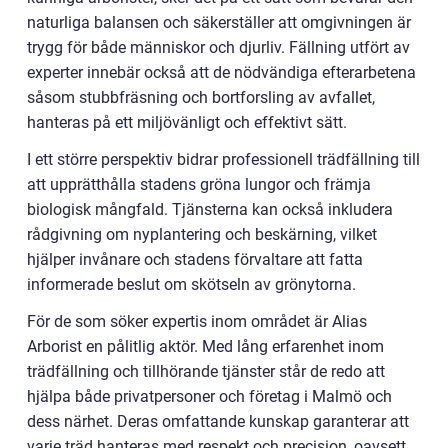
naturliga balansen och säkerställer att omgivningen är
trygg för både människor och djurliv. Fällning utfört av
experter innebär också att de nödvändiga efterarbetena
såsom stubbfräsning och bortforsling av avfallet,
hanteras på ett miljövänligt och effektivt sätt.
I ett större perspektiv bidrar professionell trädfällning till
att upprätthålla stadens gröna lungor och främja
biologisk mångfald. Tjänsterna kan också inkludera
rådgivning om nyplantering och beskärning, vilket
hjälper invånare och stadens förvaltare att fatta
informerade beslut om skötseln av grönytorna.
För de som söker expertis inom området är Alias
Arborist en pålitlig aktör. Med lång erfarenhet inom
trädfällning och tillhörande tjänster står de redo att
hjälpa både privatpersoner och företag i Malmö och
dess närhet. Deras omfattande kunskap garanterar att
varje träd hanteras med respekt och precision, oavsett