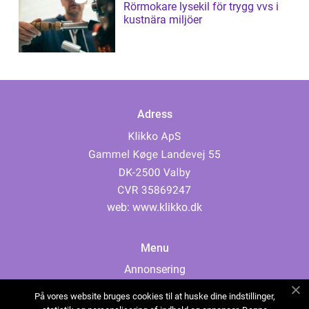
Rörmokare lysekil för trygg vvs i
kustnära miljöer
Adress
web:
www.klikko.dk
Menu
Annonsering
Om oss
På vores website bruges cookies til at huske dine indstillinger,
Cookies