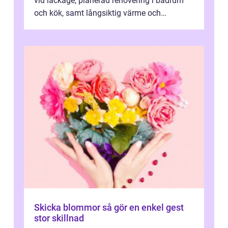
vid läckage, planerad renovering i badrum
och kök, samt långsiktig värme och
vattenförsörjning i ett utsatt kustklimat...
Skicka blommor så gör en enkel gest
stor skillnad