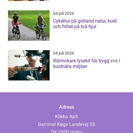
04 juli 2026
Cykeltur på gotland natur, kust
och frihet på två hjul
04 juli 2026
Rörmokare lysekil för trygg vvs i
kustnära miljöer
Adress