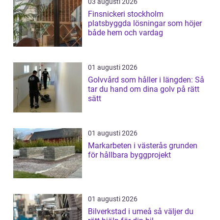
03 augusti 2026
Finsnickeri stockholm
platsbyggda lösningar som höjer
både hem och vardag
01 augusti 2026
Golvvård som håller i längden: Så
tar du hand om dina golv på rätt
sätt
01 augusti 2026
Markarbeten i västerås grunden
för hållbara byggprojekt
01 augusti 2026
Bilverkstad i umeå så väljer du