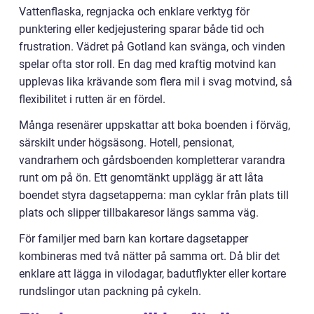
Vattenflaska, regnjacka och enklare verktyg för
punktering eller kedjejustering sparar både tid och
frustration. Vädret på Gotland kan svänga, och vinden
spelar ofta stor roll. En dag med kraftig motvind kan
upplevas lika krävande som flera mil i svag motvind, så
flexibilitet i rutten är en fördel.
Många resenärer uppskattar att boka boenden i förväg,
särskilt under högsäsong. Hotell, pensionat,
vandrarhem och gårdsboenden kompletterar varandra
runt om på ön. Ett genomtänkt upplägg är att låta
boendet styra dagsetapperna: man cyklar från plats till
plats och slipper tillbakaresor längs samma väg.
För familjer med barn kan kortare dagsetapper
kombineras med två nätter på samma ort. Då blir det
enklare att lägga in vilodagar, badutflykter eller kortare
rundslingor utan packning på cykeln.