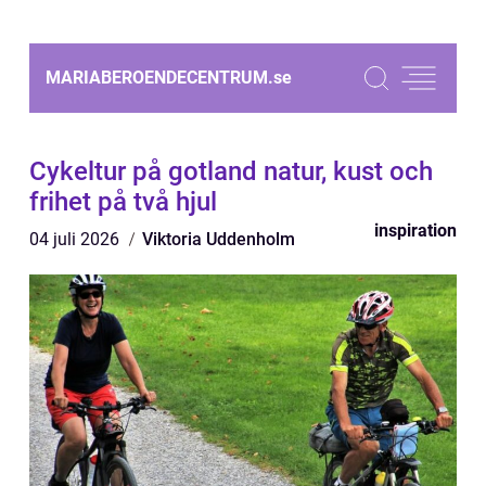
MARIABEROENDECENTRUM.
se
Cykeltur på gotland natur, kust och
frihet på två hjul
inspiration
04 juli 2026
Viktoria Uddenholm