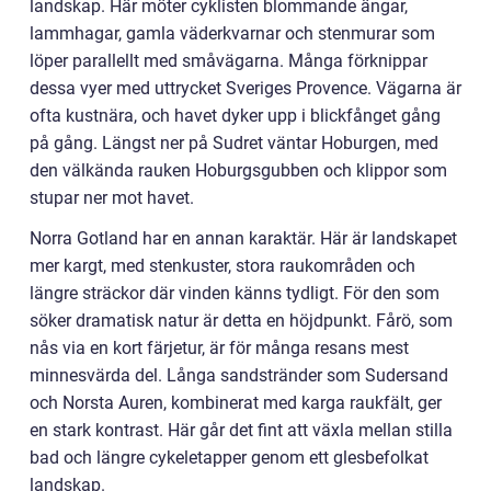
landskap. Här möter cyklisten blommande ängar,
lammhagar, gamla väderkvarnar och stenmurar som
löper parallellt med småvägarna. Många förknippar
dessa vyer med uttrycket Sveriges Provence. Vägarna är
ofta kustnära, och havet dyker upp i blickfånget gång
på gång. Längst ner på Sudret väntar Hoburgen, med
den välkända rauken Hoburgsgubben och klippor som
stupar ner mot havet.
Norra Gotland har en annan karaktär. Här är landskapet
mer kargt, med stenkuster, stora raukområden och
längre sträckor där vinden känns tydligt. För den som
söker dramatisk natur är detta en höjdpunkt. Fårö, som
nås via en kort färjetur, är för många resans mest
minnesvärda del. Långa sandstränder som Sudersand
och Norsta Auren, kombinerat med karga raukfält, ger
en stark kontrast. Här går det fint att växla mellan stilla
bad och längre cykeletapper genom ett glesbefolkat
landskap.