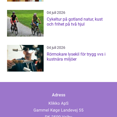
04 juli 2026
Cykeltur på gotland natur, kust
och frihet på två hjul
04 juli 2026
Rörmokare lysekil för trygg vvs i
kustnära miljöer
Adress