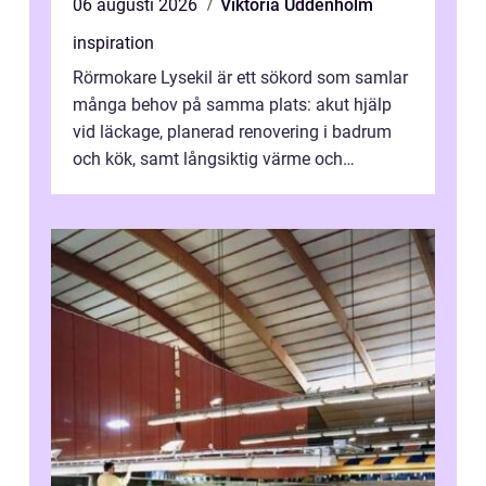
06 augusti 2026
Viktoria Uddenholm
inspiration
Rörmokare Lysekil är ett sökord som samlar
många behov på samma plats: akut hjälp
vid läckage, planerad renovering i badrum
och kök, samt långsiktig värme och
vattenförsörjning i ett utsatt kustklimat...