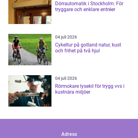
Dörrautomatik i Stockholm: För
tryggare och enklare entréer
04 juli 2026
Cykeltur på gotland natur, kust
och frihet på två hjul
04 juli 2026
Rörmokare lysekil för trygg vvs i
kustnära miljöer
Adress