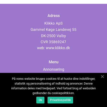
Adress
web:
www.klikko.dk
Menu
Annonsering
Om oss
På vores website bruges cookies til at huske dine indstillinger,
Cookies
statistik og personalisering af indhold og annoncer. Denne
information deles med tredjepart. Ved fortsat brug af websiden
Kontakta oss
godkender du cookiepolitikken.
Sitemap
Ok
Privatlivspolitik