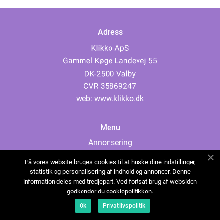
Adress
web:
www.klikko.dk
Menu
Annonsering
Om oss
På vores website bruges cookies til at huske dine indstillinger,
Cookies
statistik og personalisering af indhold og annoncer. Denne
information deles med tredjepart. Ved fortsat brug af websiden
Kontakta oss
godkender du cookiepolitikken.
Sitemap
Ok
Privatlivspolitik