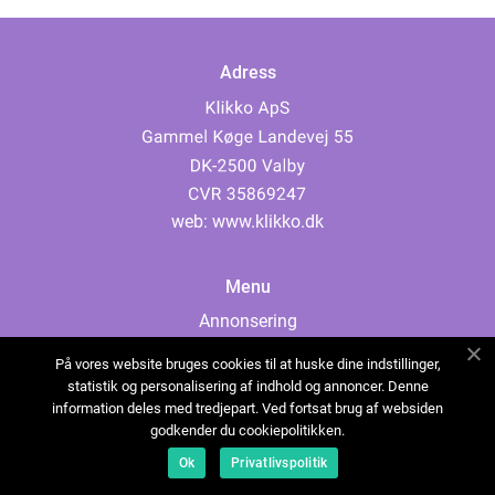
Adress
web:
www.klikko.dk
Menu
Annonsering
Om oss
På vores website bruges cookies til at huske dine indstillinger,
Cookies
statistik og personalisering af indhold og annoncer. Denne
information deles med tredjepart. Ved fortsat brug af websiden
Kontakta oss
godkender du cookiepolitikken.
Sitemap
Ok
Privatlivspolitik