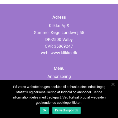
Adress
web:
www.klikko.dk
Menu
Annonsering
Om oss
På vores website bruges cookies til at huske dine indstillinger,
Cookies
statistik og personalisering af indhold og annoncer. Denne
information deles med tredjepart. Ved fortsat brug af websiden
Kontakta oss
godkender du cookiepolitikken.
Sitemap
Ok
Privatlivspolitik