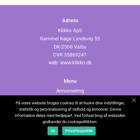
Adress
web:
www.klikko.dk
Menu
Annonsering
Om oss
På vores website bruges cookies til at huske dine indstillinger,
Cookies
statistik og personalisering af indhold og annoncer. Denne
information deles med tredjepart. Ved fortsat brug af websiden
Kontakta oss
godkender du cookiepolitikken.
Sitemap
Ok
Privatlivspolitik