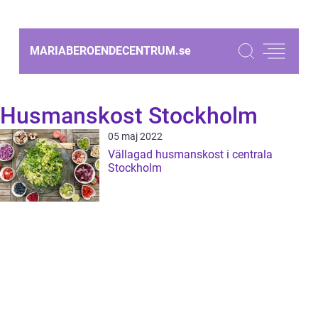
MARIABEROENDECENTRUM.
se
Husmanskost Stockholm
05 maj 2022
Vällagad husmanskost i centrala
Stockholm