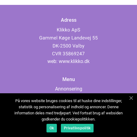
Adress
web:
www.klikko.dk
Menu
Annonsering
Om oss
På vores website bruges cookies til at huske dine indstillinger,
Cookies
statistik og personalisering af indhold og annoncer. Denne
information deles med tredjepart. Ved fortsat brug af websiden
Kontakta oss
godkender du cookiepolitikken.
Sitemap
Ok
Privatlivspolitik