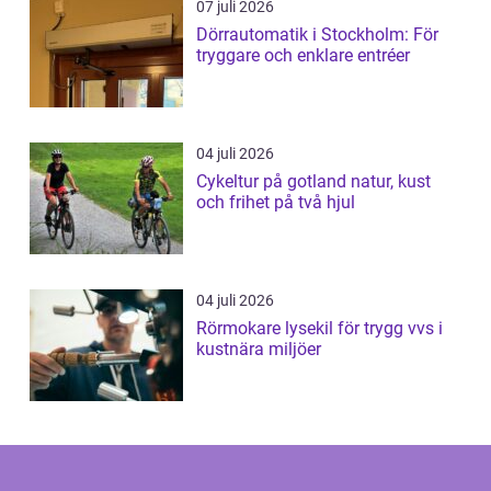
07 juli 2026
Dörrautomatik i Stockholm: För
tryggare och enklare entréer
04 juli 2026
Cykeltur på gotland natur, kust
och frihet på två hjul
04 juli 2026
Rörmokare lysekil för trygg vvs i
kustnära miljöer