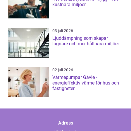
kustnära miljöer
03 juli 2026
Ljuddämpning som skapar
lugnare och mer hållbara miljöer
02 juli 2026
Värmepumpar Gävle -
energieffektiv värme för hus och
fastigheter
Adress