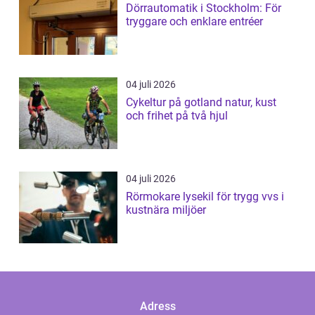
Dörrautomatik i Stockholm: För
tryggare och enklare entréer
04 juli 2026
Cykeltur på gotland natur, kust
och frihet på två hjul
04 juli 2026
Rörmokare lysekil för trygg vvs i
kustnära miljöer
Adress