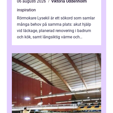
06 augusti 2026
Viktoria Uddenholm
inspiration
Rörmokare Lysekil är ett sökord som samlar
många behov på samma plats: akut hjälp
vid läckage, planerad renovering i badrum
och kök, samt långsiktig värme och
vattenförsörjning i ett utsatt kustklimat...