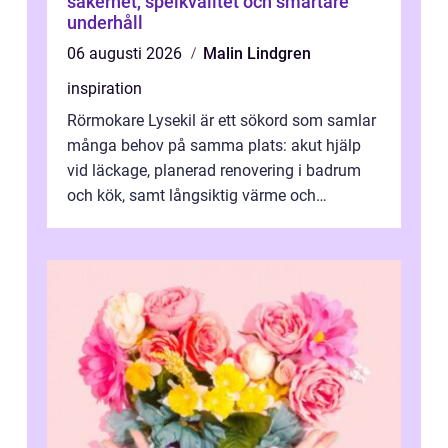
säkerhet, spelkvalitet och smartare
underhåll
06 augusti 2026
Malin Lindgren
inspiration
Rörmokare Lysekil är ett sökord som samlar
många behov på samma plats: akut hjälp
vid läckage, planerad renovering i badrum
och kök, samt långsiktig värme och
vattenförsörjning i ett utsatt kustklimat...