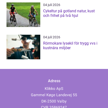
04 juli 2026
Cykeltur på gotland natur, kust
och frihet på två hjul
04 juli 2026
Rörmokare lysekil för trygg vvs i
kustnära miljöer
Adress