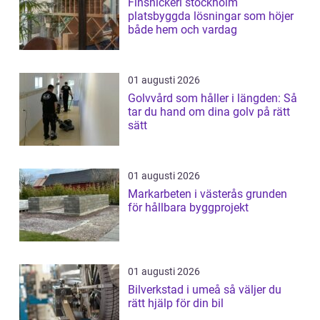
Finsnickeri stockholm
platsbyggda lösningar som höjer
både hem och vardag
01 augusti 2026
Golvvård som håller i längden: Så
tar du hand om dina golv på rätt
sätt
01 augusti 2026
Markarbeten i västerås grunden
för hållbara byggprojekt
01 augusti 2026
Bilverkstad i umeå så väljer du
rätt hjälp för din bil