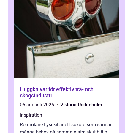
Huggknivar för effektiv trä- och
skogsindustri
06 augusti 2026
Viktoria Uddenholm
inspiration
Rörmokare Lysekil är ett sökord som samlar
många behov på samma plats: akut hjälp