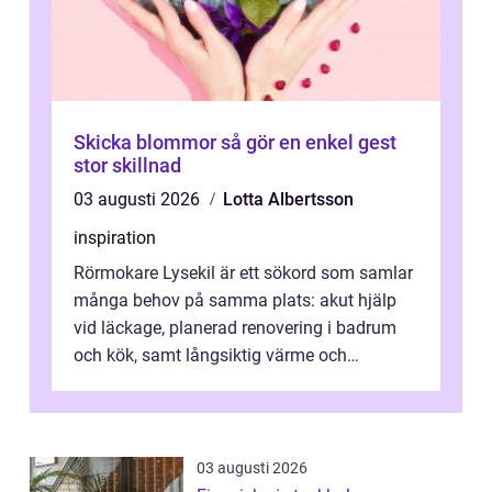
Skicka blommor så gör en enkel gest
stor skillnad
03 augusti 2026
Lotta Albertsson
inspiration
Rörmokare Lysekil är ett sökord som samlar
många behov på samma plats: akut hjälp
vid läckage, planerad renovering i badrum
och kök, samt långsiktig värme och
vattenförsörjning i ett utsatt kustklimat...
03 augusti 2026