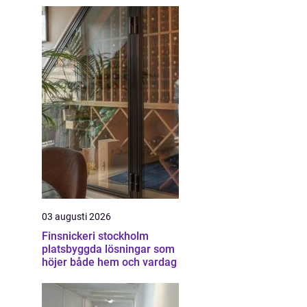
03 augusti 2026
Finsnickeri stockholm
platsbyggda lösningar som
höjer både hem och vardag