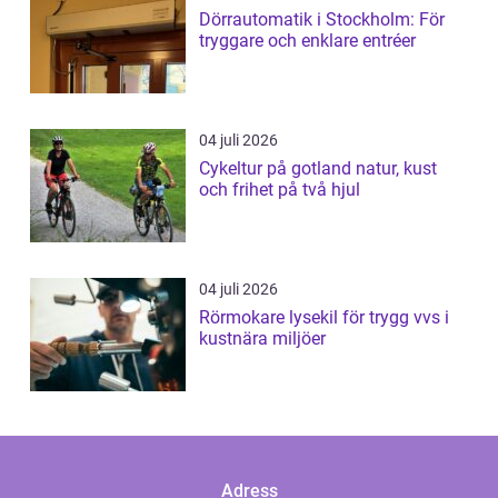
Dörrautomatik i Stockholm: För
tryggare och enklare entréer
04 juli 2026
Cykeltur på gotland natur, kust
och frihet på två hjul
04 juli 2026
Rörmokare lysekil för trygg vvs i
kustnära miljöer
Adress