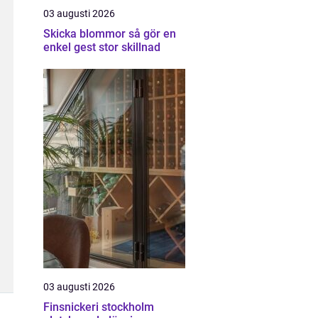
03 augusti 2026
Skicka blommor så gör en
enkel gest stor skillnad
03 augusti 2026
Finsnickeri stockholm