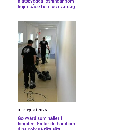
platsbyggda lösningar som
höjer både hem och vardag
01 augusti 2026
Golvvård som håller i
längden: Så tar du hand om
dina golv på rätt sätt