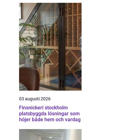
03 augusti 2026
Finsnickeri stockholm
platsbyggda lösningar som
höjer både hem och vardag