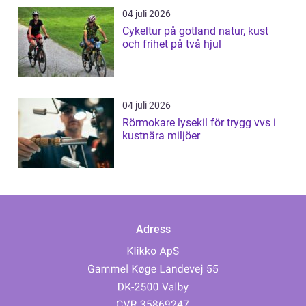
04 juli 2026
Cykeltur på gotland natur, kust
och frihet på två hjul
04 juli 2026
Rörmokare lysekil för trygg vvs i
kustnära miljöer
Adress