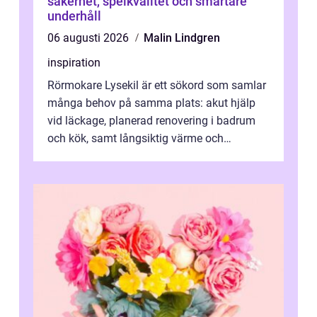
säkerhet, spelkvalitet och smartare
underhåll
06 augusti 2026
Malin Lindgren
inspiration
Rörmokare Lysekil är ett sökord som samlar
många behov på samma plats: akut hjälp
vid läckage, planerad renovering i badrum
och kök, samt långsiktig värme och
vattenförsörjning i ett utsatt kustklimat...