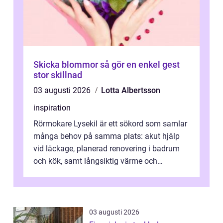
Skicka blommor så gör en enkel gest
stor skillnad
03 augusti 2026
Lotta Albertsson
inspiration
Rörmokare Lysekil är ett sökord som samlar
många behov på samma plats: akut hjälp
vid läckage, planerad renovering i badrum
och kök, samt långsiktig värme och
vattenförsörjning i ett utsatt kustklimat...
03 augusti 2026