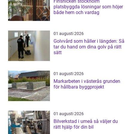
Finsnickeri stockholm
platsbyggda lösningar som höjer
både hem och vardag
01 augusti 2026
Golvvård som håller i längden: Så
tar du hand om dina golv på rätt
sätt
01 augusti 2026
Markarbeten i västerås grunden
för hållbara byggprojekt
01 augusti 2026
Bilverkstad i umeå så väljer du
rätt hjälp för din bil