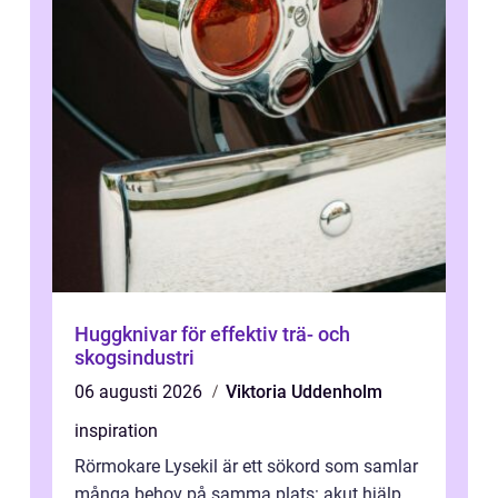
Huggknivar för effektiv trä- och
skogsindustri
06 augusti 2026
Viktoria Uddenholm
inspiration
Rörmokare Lysekil är ett sökord som samlar
många behov på samma plats: akut hjälp