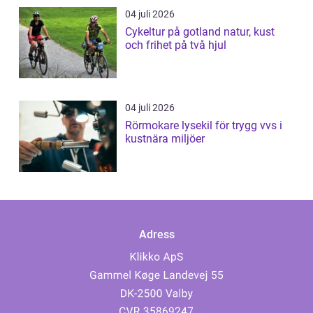
04 juli 2026
Cykeltur på gotland natur, kust
och frihet på två hjul
04 juli 2026
Rörmokare lysekil för trygg vvs i
kustnära miljöer
Adress