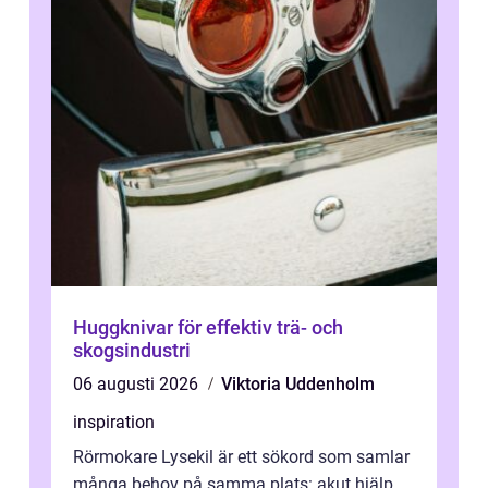
Huggknivar för effektiv trä- och
skogsindustri
06 augusti 2026
Viktoria Uddenholm
inspiration
Rörmokare Lysekil är ett sökord som samlar
många behov på samma plats: akut hjälp