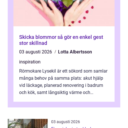
Skicka blommor så gör en enkel gest
stor skillnad
03 augusti 2026
Lotta Albertsson
inspiration
Rörmokare Lysekil är ett sökord som samlar
många behov på samma plats: akut hjälp
vid läckage, planerad renovering i badrum
och kök, samt långsiktig värme och
vattenförsörjning i ett utsatt kustklimat...
03 augusti 2026