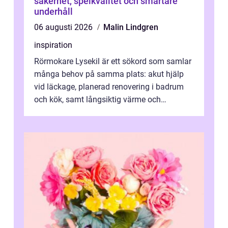
säkerhet, spelkvalitet och smartare
underhåll
06 augusti 2026
Malin Lindgren
inspiration
Rörmokare Lysekil är ett sökord som samlar
många behov på samma plats: akut hjälp
vid läckage, planerad renovering i badrum
och kök, samt långsiktig värme och
vattenförsörjning i ett utsatt kustklimat...