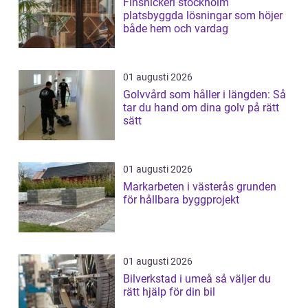
Finsnickeri stockholm
platsbyggda lösningar som höjer
både hem och vardag
01 augusti 2026
Golvvård som håller i längden: Så
tar du hand om dina golv på rätt
sätt
01 augusti 2026
Markarbeten i västerås grunden
för hållbara byggprojekt
01 augusti 2026
Bilverkstad i umeå så väljer du
rätt hjälp för din bil