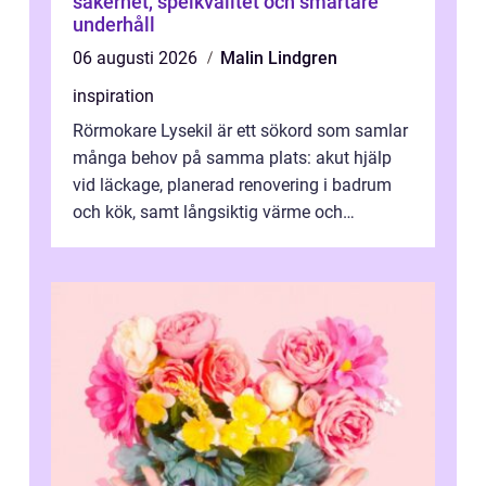
säkerhet, spelkvalitet och smartare
underhåll
06 augusti 2026
Malin Lindgren
inspiration
Rörmokare Lysekil är ett sökord som samlar
många behov på samma plats: akut hjälp
vid läckage, planerad renovering i badrum
och kök, samt långsiktig värme och
vattenförsörjning i ett utsatt kustklimat...