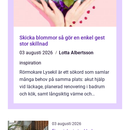
Skicka blommor så gör en enkel gest
stor skillnad
03 augusti 2026
Lotta Albertsson
inspiration
Rörmokare Lysekil är ett sökord som samlar
många behov på samma plats: akut hjälp
vid läckage, planerad renovering i badrum
och kök, samt långsiktig värme och
vattenförsörjning i ett utsatt kustklimat...
03 augusti 2026