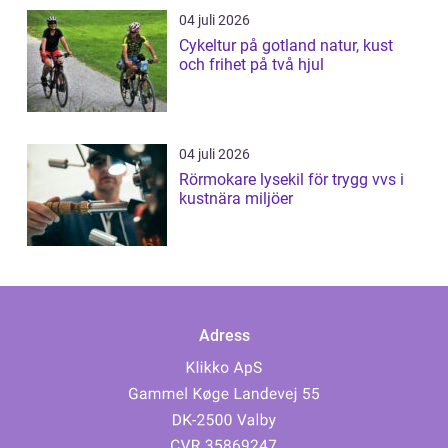
04 juli 2026
Cykeltur på gotland natur, kust
och frihet på två hjul
04 juli 2026
Rörmokare lysekil för trygg vvs i
kustnära miljöer
Adress