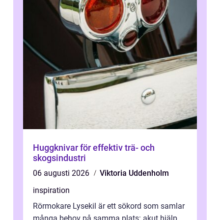
Huggknivar för effektiv trä- och
skogsindustri
06 augusti 2026
Viktoria Uddenholm
inspiration
Rörmokare Lysekil är ett sökord som samlar
många behov på samma plats: akut hjälp