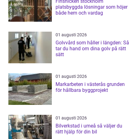
Finsnickeri stockholm
platsbyggda lösningar som höjer
både hem och vardag
01 augusti 2026
Golvvård som håller i längden: Så
tar du hand om dina golv på rätt
sätt
01 augusti 2026
Markarbeten i västerås grunden
för hållbara byggprojekt
01 augusti 2026
Bilverkstad i umeå så väljer du
rätt hjälp för din bil