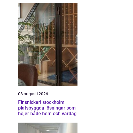
03 augusti 2026
Finsnickeri stockholm
platsbyggda lösningar som
höjer både hem och vardag