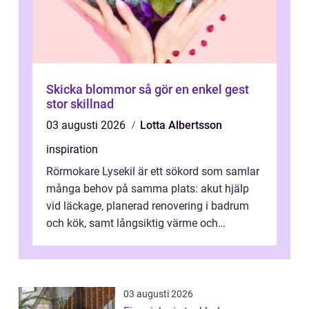
Skicka blommor så gör en enkel gest
stor skillnad
03 augusti 2026
Lotta Albertsson
inspiration
Rörmokare Lysekil är ett sökord som samlar
många behov på samma plats: akut hjälp
vid läckage, planerad renovering i badrum
och kök, samt långsiktig värme och
vattenförsörjning i ett utsatt kustklimat...
03 augusti 2026