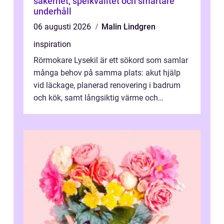
säkerhet, spelkvalitet och smartare
underhåll
06 augusti 2026
Malin Lindgren
inspiration
Rörmokare Lysekil är ett sökord som samlar
många behov på samma plats: akut hjälp
vid läckage, planerad renovering i badrum
och kök, samt långsiktig värme och
vattenförsörjning i ett utsatt kustklimat...