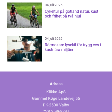
04 juli 2026
Cykeltur på gotland natur, kust
och frihet på två hjul
04 juli 2026
Rörmokare lysekil för trygg vvs i
kustnära miljöer
Adress