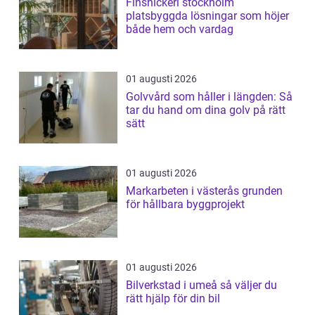
Finsnickeri stockholm
platsbyggda lösningar som höjer
både hem och vardag
01 augusti 2026
Golvvård som håller i längden: Så
tar du hand om dina golv på rätt
sätt
01 augusti 2026
Markarbeten i västerås grunden
för hållbara byggprojekt
01 augusti 2026
Bilverkstad i umeå så väljer du
rätt hjälp för din bil