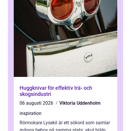
Huggknivar för effektiv trä- och
skogsindustri
06 augusti 2026
Viktoria Uddenholm
inspiration
Rörmokare Lysekil är ett sökord som samlar
många behov på samma plats: akut hjälp