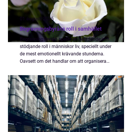
01 augusti 2025
Begravningsbyråns roll i samhället
Begravningsbyrån spelar en betydande och
stödjande roll i människor liv, speciellt under
de mest emotionellt krävande stunderna.
Oavsett om det handlar om att organisera
en traditionell jordbegravning eller en mer
personlig minne...