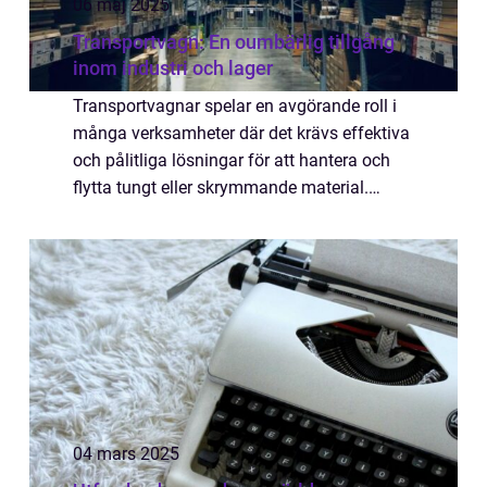
06 maj 2025
Transportvagn: En oumbärlig tillgång
inom industri och lager
Transportvagnar spelar en avgörande roll i
många verksamheter där det krävs effektiva
och pålitliga lösningar för att hantera och
flytta tungt eller skrymmande material.
Oavsett om det handlar om ett lager som
m&a...
04 mars 2025