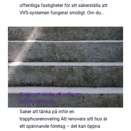
offentliga fastigheter för att säkerställa att
VVS-systemen fungerar smidigt. Om du
behöver hjälp med VVS-installationer eller
underh&arin...
06 februari 2023
Saker att tänka på inför en
husrenovering
Saker att tänka på inför en
trapphusrenovering Att renovera sitt hus är
ett spännande företag – det kan öppna