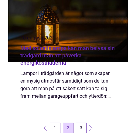
10 augusti 2021
Med solcellslampa kan man belysa sin
trädgård utan att påverka
energikostnaderna
Lampor i trädgården är något som skapar
en mysig atmosfär samtidigt som de kan
göra att man på ett säkert sätt kan ta sig
fram mellan garageuppfart och ytterdörr.
Det finns bland annat lampor som k...
1
2
3