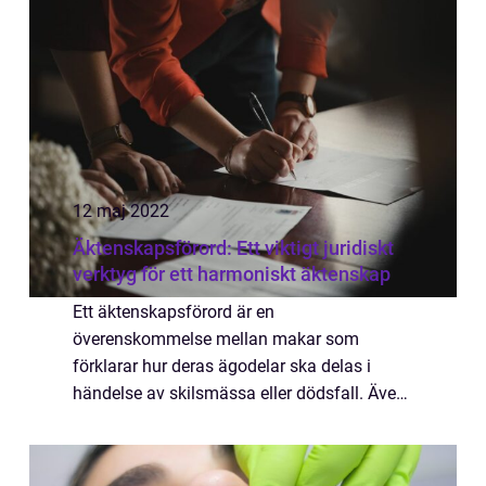
12 maj 2022
Äktenskapsförord: Ett viktigt juridiskt
verktyg för ett harmoniskt äktenskap
Ett äktenskapsförord är en
överenskommelse mellan makar som
förklarar hur deras ägodelar ska delas i
händelse av skilsmässa eller dödsfall. Även
om det ibland kan kännas aningen känsligt
att...