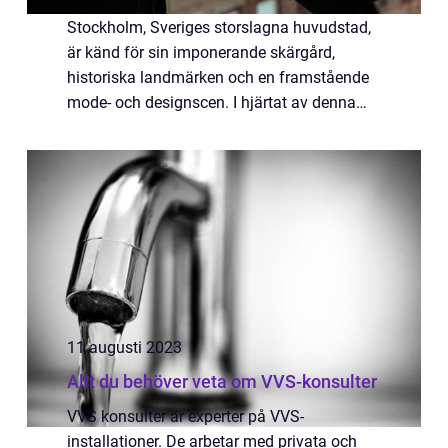
Stockholm, Sveriges storslagna huvudstad,
är känd för sin imponerande skärgård,
historiska landmärken och en framstående
mode- och designscen. I hjärtat av denna
kulturskatt finns en till synes oansenlig
acce...
11 augusti 2023
Allt du behöver veta om VVS-konsulter
VVS konsulter är experter på VVS-
installationer. De arbetar med privata och