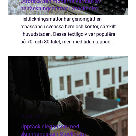
Utforska den moderna världen av
heltäckningsmattor i Stockholm
Heltäckningsmattor har genomgått en
renässans i svenska hem och kontor, särskilt
i huvudstaden. Dessa textilgolv var populära
på 70- och 80-talet, men med tiden tappade
de något av sin glans. Idag är helt&au...
10 juni 2024
Upptäck elegansen med
skinnhandskar i Stockholm