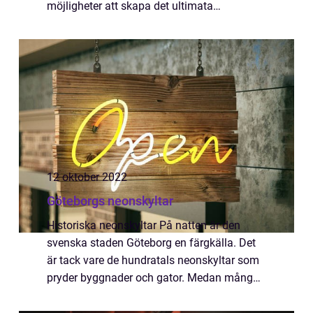
möjligheter att skapa det ultimata
trapphuset perfekt för både gäster och boe...
12 oktober 2022
Göteborgs neonskyltar
Historiska neonskyltar På natten är den
svenska staden Göteborg en färgkälla. Det
är tack vare de hundratals neonskyltar som
pryder byggnader och gator. Medan många
städer har några få ikoniska neonskyltar är
Göteborg unikt eftersom staden har bevara...