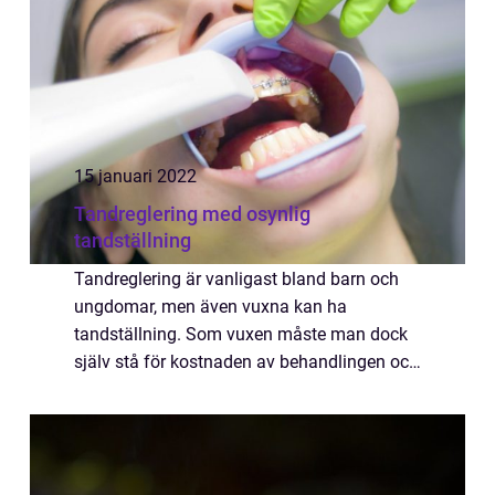
15 januari 2022
Tandreglering med osynlig
tandställning
Tandreglering är vanligast bland barn och
ungdomar, men även vuxna kan ha
tandställning. Som vuxen måste man dock
själv stå för kostnaden av behandlingen och
kan endast få ett visst bidrag genom
tandvårdsförsäkringen och
högkostnadsskyddet. Är man vu...